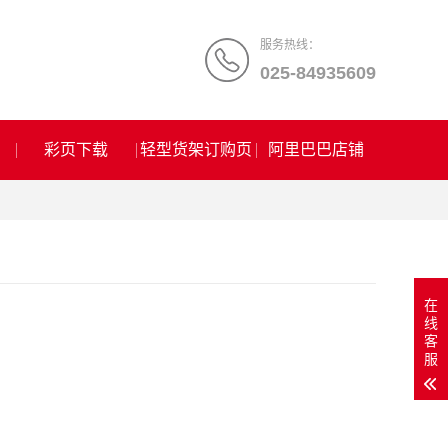
服务热线：
025-84935609
彩页下载
轻型货架订购页
阿里巴巴店铺
在
线
客
服